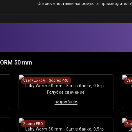
Оптовые поставки напрямую от производителя!
WORM 50 mm
Светящийся
Soorex PRO
Св
 -
Laky Worm 50 mm - 8шт в банке, 0.5гр -
L
Голубое cвечение
подробнее
Soorex PRO
So
 -
Laky Worm 50 mm - 8шт в банке, 0.5гр -
L