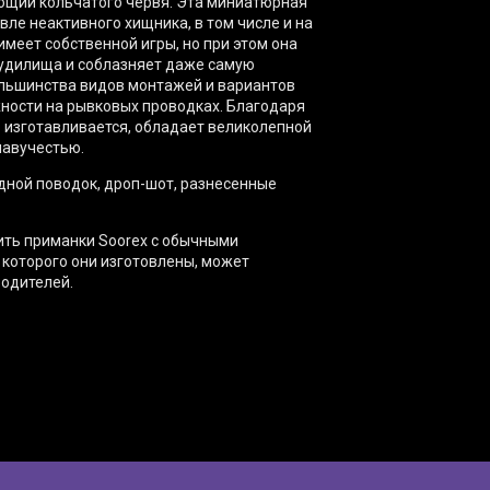
щий кольчатого червя. Эта миниатюрная
ле неактивного хищника, в том числе и на
меет собственной игры, но при этом она
 удилища и соблазняет даже самую
ольшинства видов монтажей и вариантов
жности на рывковых проводках. Благодаря
 изготавливается, обладает великолепной
лавучестью.
дной поводок, дроп-шот, разнесенные
ить приманки Soorex с обычными
 которого они изготовлены, может
водителей.