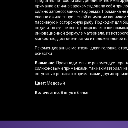
Представляет собой слаг, реалистично
имитирую
приманка отлично зарекомендовала себя при лов
сильно запрессованных водоемах. Приманка не и
словно оживает при легкой анимации кончиком
пассивную и осторожную рыбу. Подходит для б
подачи, но лучше всего раскрывает свои возмо
инновационной формуле материала, из которого
мягкостью, долговечностью и положительной п
Рекомендованные монтажи: ⁠джиг-головка, отво
оснастки
Внимание:
Производитель не рекомендует хран
силиконовыми приманками, так как материал, из
вступить в реакцию с приманками других произ
Цвет:
Медовый
Количество:
8 штук в банке