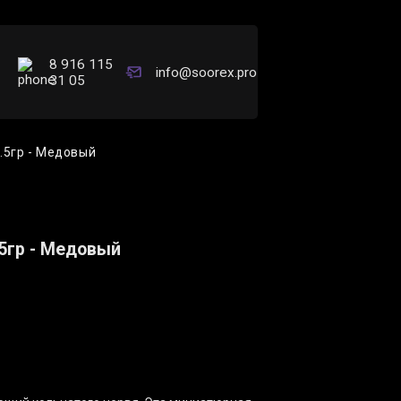
8 916 115
info@soorex.pro
31 05
0.5гр - Медовый
.5гр - Медовый