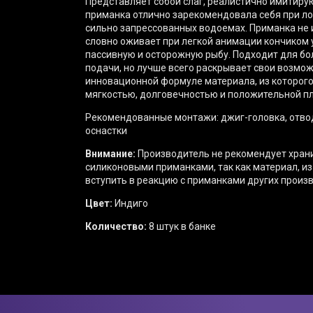
Представляет собой слаг, реалистично
имитирую
приманка отлично зарекомендовала себя при лов
сильно запрессованных водоемах. Приманка не и
словно оживает при легкой анимации кончиком
пассивную и осторожную рыбу. Подходит для б
подачи, но лучше всего раскрывает свои возмо
инновационной формуле материала, из которого
мягкостью, долговечностью и положительной п
Рекомендованные монтажи: ⁠джиг-головка, отво
оснастки
Внимание:
Производитель не рекомендует хран
силиконовыми приманками, так как материал, из
вступить в реакцию с приманками других произ
Цвет:
Индиго
Количество:
8 штук в банке