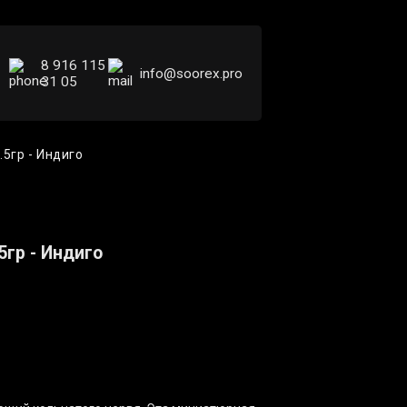
8 916 115
info@soorex.pro
31 05
.5гр - Индиго
5гр - Индиго