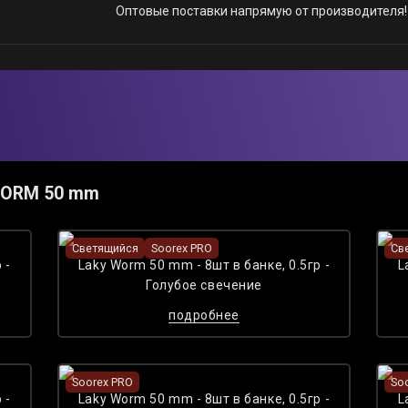
Оптовые поставки напрямую от производителя!
WORM 50 mm
Светящийся
Soorex PRO
Св
 -
Laky Worm 50 mm - 8шт в банке, 0.5гр -
L
Голубое cвечение
подробнее
Soorex PRO
So
 -
Laky Worm 50 mm - 8шт в банке, 0.5гр -
L