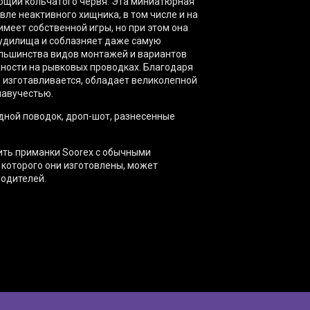
щий кольчатого червя. Эта миниатюрная
ле неактивного хищника, в том числе и на
меет собственной игры, но при этом она
 удилища и соблазняет даже самую
ольшинства видов монтажей и вариантов
жности на рывковых проводках. Благодаря
 изготавливается, обладает великолепной
лавучестью.
дной поводок, дроп-шот, разнесенные
ить приманки Soorex с обычными
 которого они изготовлены, может
водителей.